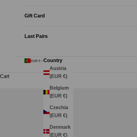
Gift Card
Last Pairs
Country
EUR €
Austria
Cart
(EUR €)
Belgium
(EUR €)
Czechia
Bailarinas de Leopardo: Cómo 
(EUR €)
Denmark
READ MORE
(EUR €)