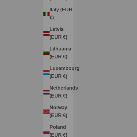
Italy (EUR
€)
Latvia
(EUR €)
Lithuania
(EUR €)
Luxembourg
(EUR €)
Netherlands
(EUR €)
Norway
Cómo Combinar Zapatos de Invitada para Otoño e
(EUR €)
Invierno 2024: Guía Completa de Tendencias y Estilo
Poland
(EUR €)
Cuando llega la temporada de bodas y eventos en