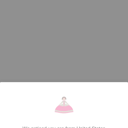
Los cinturones anchos son el accesorio perfecto
para transformar cualquier look, ya sea que busques
estilizar tu figura, añadir un toque de elegancia o
simplemente elevar un outfit sencillo. En Men...
Read more