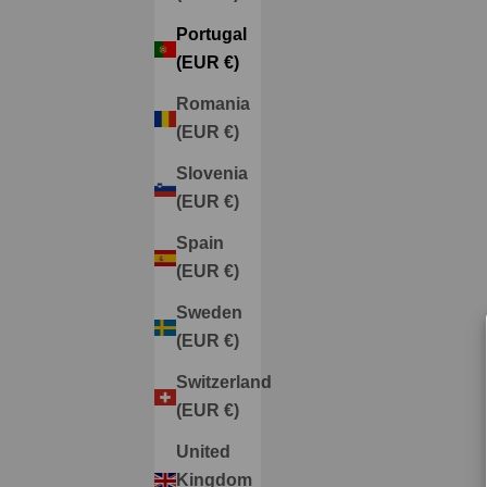
otoño e invierno, encontrar el zapato perfecto para
Portugal
ser la invitada ideal puede parecer un reto. No solo
(EUR €)
necesitas un par que complemente tu look, si...
Romania
Read more
(EUR €)
Slovenia
(EUR €)
Spain
(EUR €)
Sweden
(EUR €)
Switzerland
(EUR €)
United
Kingdom