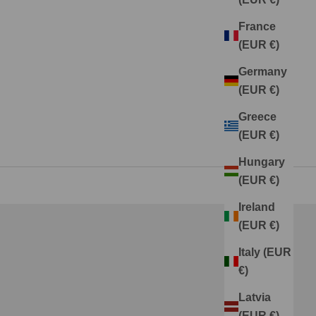
France
(EUR €)
Germany
(EUR €)
Greece
(EUR €)
Hungary
(EUR €)
Ireland
(EUR €)
Italy (EUR
legante
€)
Latvia
(EUR €)