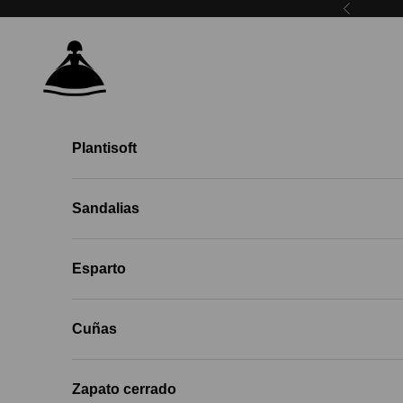
Skip to content
Previous
Menina Step EU
Plantisoft
Sandalias
Esparto
Cuñas
Zapato cerrado