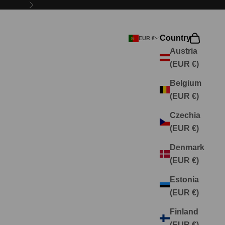
Next
Country
Search
Cart
EUR €
Austria
(EUR €)
Belgium
(EUR €)
Czechia
(EUR €)
Denmark
(EUR €)
Estonia
(EUR €)
Finland
(EUR €)