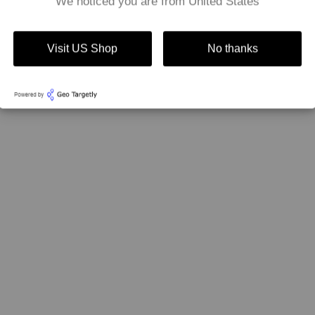
We noticed you are from United States
Visit US Shop
No thanks
Cómo Llevar Alpargatas en Verano: Guía Completa
para Estar a la Moda
Las alpargatas son el calzado perfecto para el
verano, combinando comodidad, estilo y versatilidad.
Estas zapatillas tradicionales, se han reinventado en
la moda moderna y son imprescindibles en c...