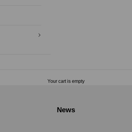
Your cart is empty
News
Combinarlas de una forma Versátil y E