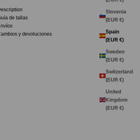
escription
Slovenia
uía de tallas
(EUR €)
nvíos
Spain
ambios y devoluciones
(EUR €)
Sweden
(EUR €)
Switzerland
(EUR €)
United
Kingdom
(EUR €)