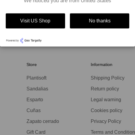
We noticed you are from United States
Visit US Shop
No thanks
Store
Information
Plantisoft
Shipping Policy
Sandalias
Return policy
Esparto
Legal warning
Cuñas
Cookies policy
Zapato cerrado
Privacy Policy
Gift Card
Terms and Condition