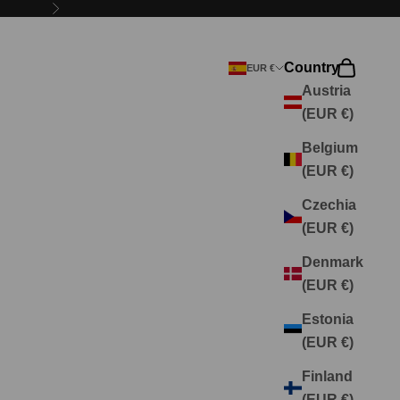
Next
Country
Search
Cart
EUR €
Austria
(EUR €)
Belgium
(EUR €)
Czechia
(EUR €)
Denmark
(EUR €)
Estonia
(EUR €)
Finland
(EUR €)