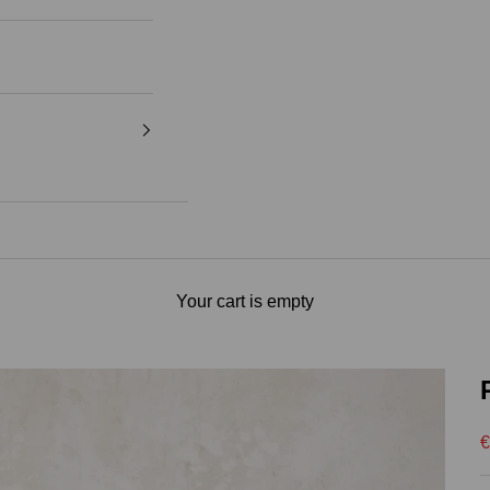
Your cart is empty
S
€