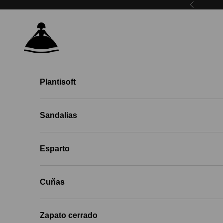
Skip to content
Previous
Menina Step EU
Plantisoft
Sandalias
Esparto
Cuñas
Zapato cerrado