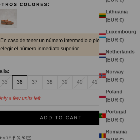
OTROS COLORES:
Lithuania
(EUR €)
Luxembourg
(EUR €)
En caso de tener un número intermedio o pie ancho
elegir el número inmediato superior
Netherlands
(EUR €)
alla:
Norway
(EUR €)
35
36
37
38
39
40
41
Poland
nly a few units left
(EUR €)
Portugal
ADD TO CART
(EUR €)
Romania
SHARE
(EUR €)