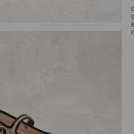
D
G
E
C