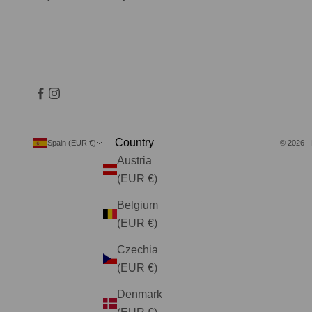
Country
© 2026 -
Spain (EUR €)
Austria
(EUR €)
Belgium
(EUR €)
Czechia
(EUR €)
Denmark