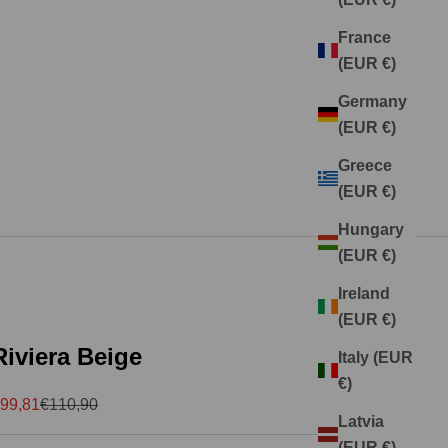
France
(EUR €)
Germany
(EUR €)
Greece
(EUR €)
Hungary
(EUR €)
Ireland
(EUR €)
Riviera Beige
Italy (EUR
€)
ale price
Regular price
99,81
€110,90
Latvia
(EUR €)