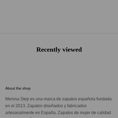
DESTALONADA ROYAL
DESTALONADA ROYAL
AZUL
BEIGE
PRECIO DE OFERTA
PRECIO NORMAL
PRECIO DE OFERTA
PRECIO NORMA
€83,93
€119,90
€59,95
€119,90
Recently viewed
About the shop
Menina Step es una marca de zapatos española fundada
en el 2013. Zapatos diseñados y fabricados
artesanalmente en España. Zapatos de mujer de calidad