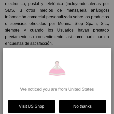
electrónica, postal y telefónica (incluyendo alertas por
SMS, u otros medios de mensajería análogos)
información comercial personalizada sobre los productos
o servicios ofrecidos por Menina Step Spain, S.L.,
siempre y cuando los Usuarios hayan prestado
previamente su consentimiento, así como participar en
encuestas de satisfacción.
Los datos personales recogidos a través del Sitio Web no
serán objeto de cesión a ningún tercero, salvo en los
casos concretos en que dicha cesión se encuentre
amparada por la LOPD y únicamente podrán ser
accedidos por el personal de Menina Step Spain, S.L.,
así como por aquellos terceros que presten servicios a
We noticed you are from United States
Menina Step Spain, S.L. relacionados con las finalidades
antedichas.
Los Usuarios deberán notificar a Menina Step Spain, S.L.
Visit US Shop
No thanks
cualquier modificación que se produzca en los datos