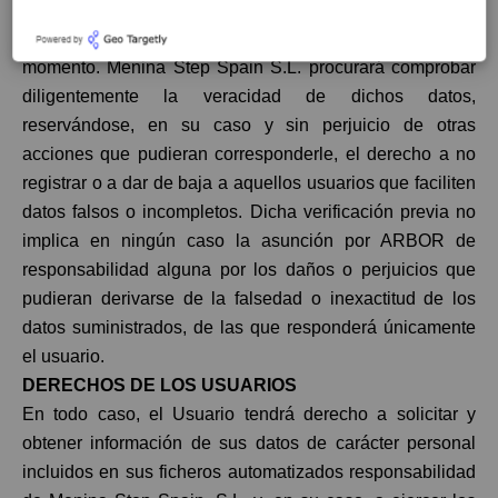
facilitados, respondiendo en cualquier caso de la
veracidad y exactitud de los datos suministrados en cada
momento. Menina Step Spain S.L. procurará comprobar
diligentemente la veracidad de dichos datos,
reservándose, en su caso y sin perjuicio de otras
acciones que pudieran corresponderle, el derecho a no
registrar o a dar de baja a aquellos usuarios que faciliten
datos falsos o incompletos. Dicha verificación previa no
implica en ningún caso la asunción por ARBOR de
responsabilidad alguna por los daños o perjuicios que
pudieran derivarse de la falsedad o inexactitud de los
datos suministrados, de las que responderá únicamente
el usuario.
DERECHOS DE LOS USUARIOS
En todo caso, el Usuario tendrá derecho a solicitar y
obtener información de sus datos de carácter personal
incluidos en sus ficheros automatizados responsabilidad