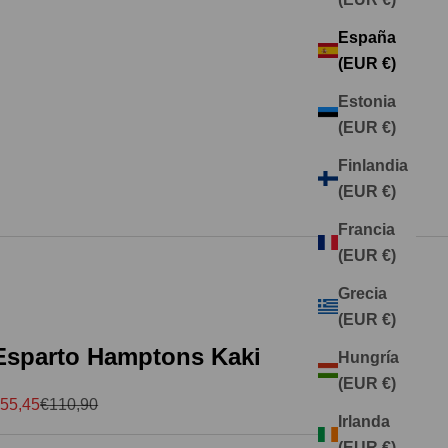
España
(EUR €)
Estonia
(EUR €)
Finlandia
(EUR €)
Francia
(EUR €)
Grecia
(EUR €)
Esparto Hamptons Kaki
Hungría
(EUR €)
recio de oferta
Precio normal
55,45
€110,90
Irlanda
(EUR €)