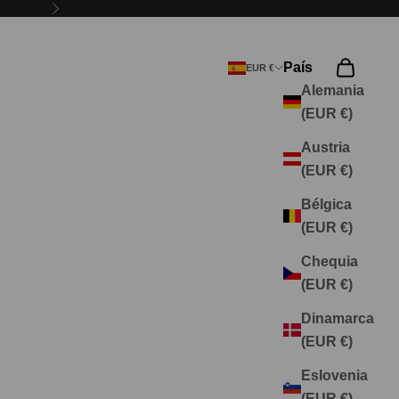
Siguiente
País
Buscar
Cesta
EUR €
Alemania
(EUR €)
Austria
(EUR €)
Bélgica
(EUR €)
Chequia
(EUR €)
Dinamarca
(EUR €)
Eslovenia
(EUR €)