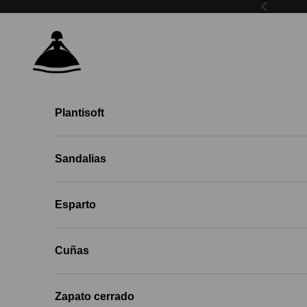
Ir al contenido
Anterior
Menina Step EU
Plantisoft
Sandalias
Esparto
Cuñas
Zapato cerrado