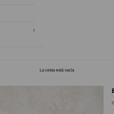
La cesta está vacía
P
€