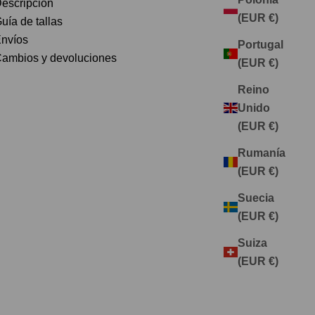
escripción
(EUR €)
uía de tallas
nvíos
Portugal
ambios y devoluciones
(EUR €)
Reino
Unido
(EUR €)
Rumanía
(EUR €)
Suecia
(EUR €)
Suiza
(EUR €)