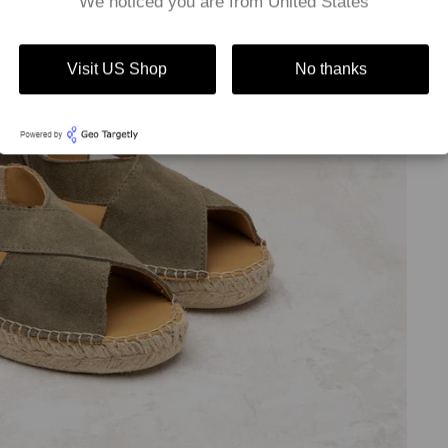
We noticed you are from United States
Visit US Shop
No thanks