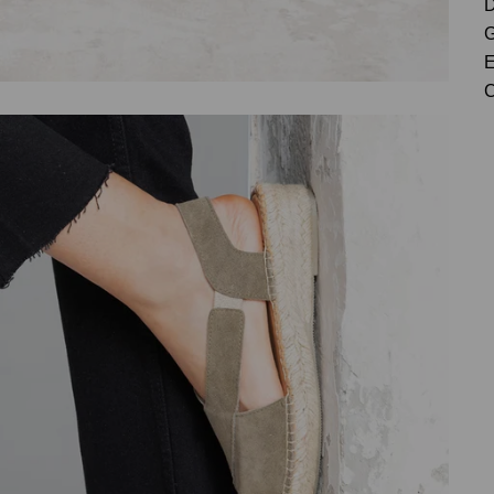
D
G
E
C