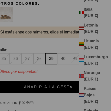
OTROS COLORES:
Italia
(EUR €)
Letonia
(EUR €)
Si estás entre dos números, elige el inmediato anterior
Lituania
(EUR €)
alla:
Luxemburgo
35
36
37
38
39
40
41
(EUR €)
Último par disponible!
Noruega
(EUR €)
AÑADIR A LA CESTA
Países
Bajos
(EUR €)
COMPARTIR
Polonia