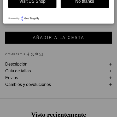
Visit US Shop
No thanks
35
36
37
38
39
40
41
42
¡Último par disponible!
AÑADIR A LA CESTA
COMPARTIR
Descripción
Guía de tallas
Envíos
Cambios y devoluciones
Visto recientemente